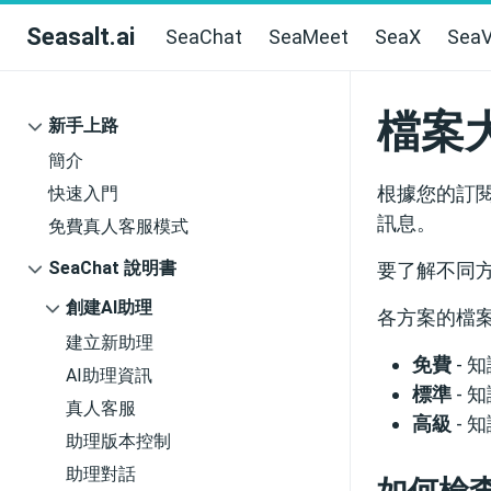
Seasalt.ai
SeaChat
SeaMeet
SeaX
SeaV
檔案
新手上路
簡介
根據您的訂
快速入門
訊息。
免費真人客服模式
SeaChat 說明書
要了解不同
創建AI助理
各方案的檔
建立新助理
免費
- 
AI助理資訊
標準
- 
真人客服
高級
- 
助理版本控制
助理對話