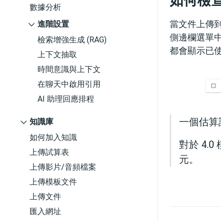
如何檢
數據分析
當文件上傳
進階設置
側邊欄選單
檢索增強生成 (RAG)
都會顯示已
上下文抽取
時間意識與上下文
在聊天中啟用引用
AI 助理回應排程
一個估算
知識庫
如何加入知識
對於 4.
上傳試算表
元。
上傳影片/音頻檔案
上傳模板文件
上傳文件
匯入網址